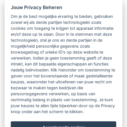
Jouw Privacy Beheren
Intervisie met geregistreerde vakgenoten
Om je de best mogelijke ervaring te bieden, gebruiken
zowel wij als derde partijen technologieën zoals
Netwerk van 2100 professionals in 14
cookies om toegang te krijgen tot apparaat informatie
regio's
en/of deze op te slaan. Door in te stemmen met deze
technologieën, stel je ons en derde partijen in de
mogelijkheid persoonlijke gegevens zoals
Vindbaar voor opdrachtgevers
browsegedrag of unieke ID's op deze website te
verwerken. Indien je geen toestemming geeft of deze
Tijdschrift voor
intrekt, kan dit bepaalde eigenschappen en functies
Begeleidingskunde & kennisbank
nadelig beïnvloeden. Klik hieronder om toestemming te
geven voor het bovenstaande of maak gedetailleerde
keuzes, waaronder het uitoefenen van jouw recht om
Beroepsregistratie (LVSC keurmerk)
bezwaar te maken tegen bedrijven die
persoonsgegevens verwerken, op basis van
Lid worden van LVSC
rechtmatig belang in plaats van toestemming. Je kunt
jouw keuzes te allen tijde bijwerken door op de Privacy
knop onder aan het scherm te klikken.