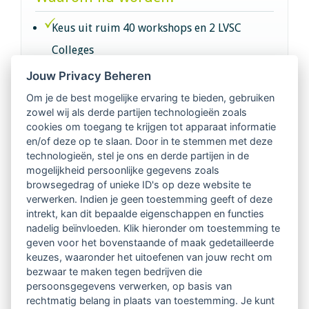
Keus uit ruim 40 workshops en 2 LVSC
Colleges
Jouw Privacy Beheren
Intervisie met geregistreerde vakgenoten
Om je de best mogelijke ervaring te bieden, gebruiken
zowel wij als derde partijen technologieën zoals
Netwerk van 2100 professionals in 14
cookies om toegang te krijgen tot apparaat informatie
regio's
en/of deze op te slaan. Door in te stemmen met deze
technologieën, stel je ons en derde partijen in de
mogelijkheid persoonlijke gegevens zoals
Vindbaar voor opdrachtgevers
browsegedrag of unieke ID's op deze website te
verwerken. Indien je geen toestemming geeft of deze
Tijdschrift voor
intrekt, kan dit bepaalde eigenschappen en functies
Begeleidingskunde & kennisbank
nadelig beïnvloeden. Klik hieronder om toestemming te
geven voor het bovenstaande of maak gedetailleerde
keuzes, waaronder het uitoefenen van jouw recht om
Beroepsregistratie (LVSC keurmerk)
bezwaar te maken tegen bedrijven die
persoonsgegevens verwerken, op basis van
Lid worden van LVSC
rechtmatig belang in plaats van toestemming. Je kunt