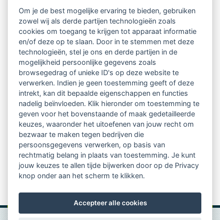
Intervisie met geregistreerde vakgenoten
Om je de best mogelijke ervaring te bieden, gebruiken
zowel wij als derde partijen technologieën zoals
Netwerk van 2100 professionals in 14
cookies om toegang te krijgen tot apparaat informatie
regio's
en/of deze op te slaan. Door in te stemmen met deze
technologieën, stel je ons en derde partijen in de
mogelijkheid persoonlijke gegevens zoals
Vindbaar voor opdrachtgevers
browsegedrag of unieke ID's op deze website te
verwerken. Indien je geen toestemming geeft of deze
Tijdschrift voor
intrekt, kan dit bepaalde eigenschappen en functies
Begeleidingskunde & kennisbank
nadelig beïnvloeden. Klik hieronder om toestemming te
geven voor het bovenstaande of maak gedetailleerde
keuzes, waaronder het uitoefenen van jouw recht om
Beroepsregistratie (LVSC keurmerk)
bezwaar te maken tegen bedrijven die
persoonsgegevens verwerken, op basis van
Lid worden van LVSC
rechtmatig belang in plaats van toestemming. Je kunt
jouw keuzes te allen tijde bijwerken door op de Privacy
knop onder aan het scherm te klikken.
Accepteer alle cookies