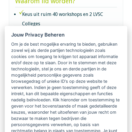
Waarom lid worden?
Keus uit ruim 40 workshops en 2 LVSC
Colleges
Jouw Privacy Beheren
Intervisie met geregistreerde vakgenoten
Om je de best mogelijke ervaring te bieden, gebruiken
zowel wij als derde partijen technologieën zoals
Netwerk van 2100 professionals in 14
cookies om toegang te krijgen tot apparaat informatie
regio's
en/of deze op te slaan. Door in te stemmen met deze
technologieën, stel je ons en derde partijen in de
mogelijkheid persoonlijke gegevens zoals
Vindbaar voor opdrachtgevers
browsegedrag of unieke ID's op deze website te
verwerken. Indien je geen toestemming geeft of deze
Tijdschrift voor
intrekt, kan dit bepaalde eigenschappen en functies
Begeleidingskunde & kennisbank
nadelig beïnvloeden. Klik hieronder om toestemming te
geven voor het bovenstaande of maak gedetailleerde
keuzes, waaronder het uitoefenen van jouw recht om
Beroepsregistratie (LVSC keurmerk)
bezwaar te maken tegen bedrijven die
persoonsgegevens verwerken, op basis van
Lid worden van LVSC
rechtmatig belang in plaats van toestemming. Je kunt