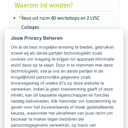
Waarom lid worden?
Keus uit ruim 40 workshops en 2 LVSC
Colleges
Jouw Privacy Beheren
Intervisie met geregistreerde vakgenoten
Om je de best mogelijke ervaring te bieden, gebruiken
zowel wij als derde partijen technologieën zoals
Netwerk van 2100 professionals in 14
cookies om toegang te krijgen tot apparaat informatie
regio's
en/of deze op te slaan. Door in te stemmen met deze
technologieën, stel je ons en derde partijen in de
mogelijkheid persoonlijke gegevens zoals
Vindbaar voor opdrachtgevers
browsegedrag of unieke ID's op deze website te
verwerken. Indien je geen toestemming geeft of deze
Tijdschrift voor
intrekt, kan dit bepaalde eigenschappen en functies
Begeleidingskunde & kennisbank
nadelig beïnvloeden. Klik hieronder om toestemming te
geven voor het bovenstaande of maak gedetailleerde
keuzes, waaronder het uitoefenen van jouw recht om
Beroepsregistratie (LVSC keurmerk)
bezwaar te maken tegen bedrijven die
persoonsgegevens verwerken, op basis van