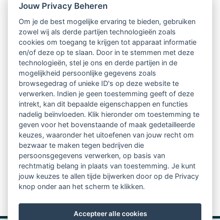
Jouw Privacy Beheren
Intervisie met geregistreerde vakgenoten
Om je de best mogelijke ervaring te bieden, gebruiken
zowel wij als derde partijen technologieën zoals
Netwerk van 2100 professionals in 14
cookies om toegang te krijgen tot apparaat informatie
regio's
en/of deze op te slaan. Door in te stemmen met deze
technologieën, stel je ons en derde partijen in de
mogelijkheid persoonlijke gegevens zoals
Vindbaar voor opdrachtgevers
browsegedrag of unieke ID's op deze website te
verwerken. Indien je geen toestemming geeft of deze
Tijdschrift voor
intrekt, kan dit bepaalde eigenschappen en functies
Begeleidingskunde & kennisbank
nadelig beïnvloeden. Klik hieronder om toestemming te
geven voor het bovenstaande of maak gedetailleerde
keuzes, waaronder het uitoefenen van jouw recht om
Beroepsregistratie (LVSC keurmerk)
bezwaar te maken tegen bedrijven die
persoonsgegevens verwerken, op basis van
Lid worden van LVSC
rechtmatig belang in plaats van toestemming. Je kunt
jouw keuzes te allen tijde bijwerken door op de Privacy
knop onder aan het scherm te klikken.
Accepteer alle cookies