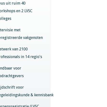
eus uit ruim 40
orkshops en 2 LVSC
olleges
ntervisie met
eregistreerde vakgenoten
etwerk van 2100
rofessionals in 14 regio's
indbaar voor
pdrachtgevers
ijdschrift voor
egeleidingskunde & kennisbank
eroepsregistratie (LVSC