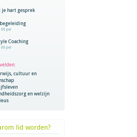
 je hart gesprek
begeleiding
100 per
tyle Coaching
100 per
velden:
wijs, cultuur en
nschap
jfsleven
ndheidszorg en welzijn
ieus
rom lid worden?