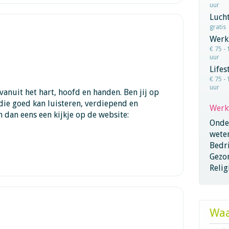
uur
Lucht
gratis
Werk
€ 75 - 
uur
Lifes
€ 75 - 
uur
vanuit het hart, hoofd en handen. Ben jij op
die goed kan luisteren, verdiepend en
Werk
m dan eens een kijkje op de website:
Onder
wete
Bedri
Gezo
Relig
Waa