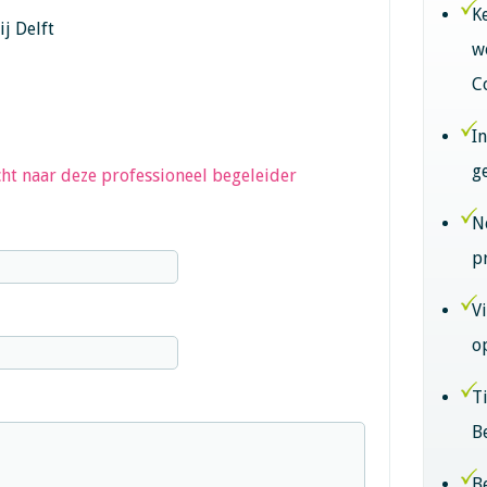
K
j Delft
w
C
I
g
ht naar deze professioneel begeleider
N
p
V
o
T
B
B