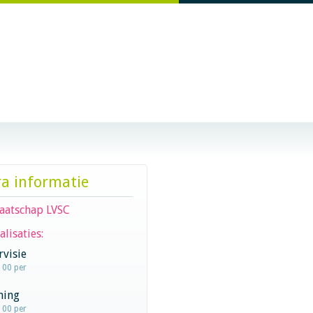
ra informatie
aatschap LVSC
alisaties:
visie
100 per
hing
100 per