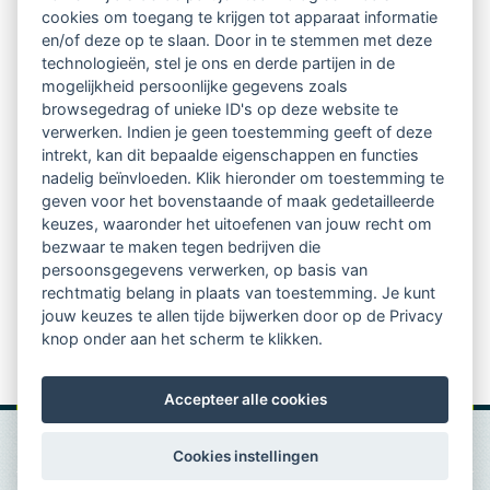
Netwerk van 2100 professionals in 14
cookies om toegang te krijgen tot apparaat informatie
regio's
en/of deze op te slaan. Door in te stemmen met deze
technologieën, stel je ons en derde partijen in de
mogelijkheid persoonlijke gegevens zoals
Vindbaar voor opdrachtgevers
browsegedrag of unieke ID's op deze website te
verwerken. Indien je geen toestemming geeft of deze
Tijdschrift voor
intrekt, kan dit bepaalde eigenschappen en functies
Begeleidingskunde & kennisbank
nadelig beïnvloeden. Klik hieronder om toestemming te
geven voor het bovenstaande of maak gedetailleerde
keuzes, waaronder het uitoefenen van jouw recht om
Beroepsregistratie (LVSC keurmerk)
bezwaar te maken tegen bedrijven die
persoonsgegevens verwerken, op basis van
Lid worden van LVSC
rechtmatig belang in plaats van toestemming. Je kunt
jouw keuzes te allen tijde bijwerken door op de Privacy
knop onder aan het scherm te klikken.
Accepteer alle cookies
Cookies instellingen