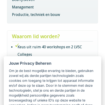
Management
Productie, techniek en bouw
Waarom lid worden?
Keus uit ruim 40 workshops en 2 LVSC
Colleges
Jouw Privacy Beheren
Intervisie met geregistreerde vakgenoten
Om je de best mogelijke ervaring te bieden, gebruiken
zowel wij als derde partijen technologieën zoals
Netwerk van 2100 professionals in 14
cookies om toegang te krijgen tot apparaat informatie
regio's
en/of deze op te slaan. Door in te stemmen met deze
technologieën, stel je ons en derde partijen in de
mogelijkheid persoonlijke gegevens zoals
Vindbaar voor opdrachtgevers
browsegedrag of unieke ID's op deze website te