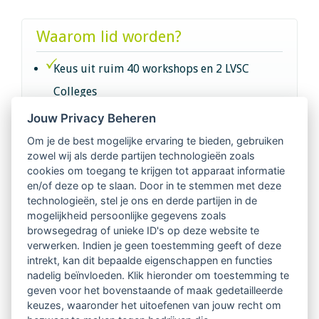
Waarom lid worden?
Keus uit ruim 40 workshops en 2 LVSC
Colleges
Jouw Privacy Beheren
Intervisie met geregistreerde vakgenoten
Om je de best mogelijke ervaring te bieden, gebruiken
zowel wij als derde partijen technologieën zoals
Netwerk van 2100 professionals in 14
cookies om toegang te krijgen tot apparaat informatie
regio's
en/of deze op te slaan. Door in te stemmen met deze
technologieën, stel je ons en derde partijen in de
mogelijkheid persoonlijke gegevens zoals
Vindbaar voor opdrachtgevers
browsegedrag of unieke ID's op deze website te
verwerken. Indien je geen toestemming geeft of deze
Tijdschrift voor
intrekt, kan dit bepaalde eigenschappen en functies
Begeleidingskunde & kennisbank
nadelig beïnvloeden. Klik hieronder om toestemming te
geven voor het bovenstaande of maak gedetailleerde
keuzes, waaronder het uitoefenen van jouw recht om
Beroepsregistratie (LVSC keurmerk)