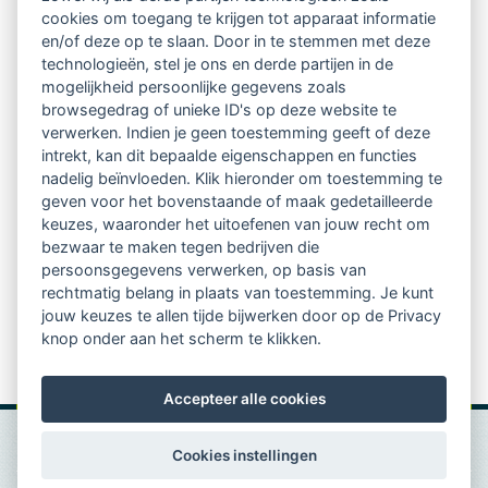
Netwerk van 2100 professionals in 14
cookies om toegang te krijgen tot apparaat informatie
regio's
en/of deze op te slaan. Door in te stemmen met deze
technologieën, stel je ons en derde partijen in de
mogelijkheid persoonlijke gegevens zoals
Vindbaar voor opdrachtgevers
browsegedrag of unieke ID's op deze website te
verwerken. Indien je geen toestemming geeft of deze
Tijdschrift voor
intrekt, kan dit bepaalde eigenschappen en functies
Begeleidingskunde & kennisbank
nadelig beïnvloeden. Klik hieronder om toestemming te
geven voor het bovenstaande of maak gedetailleerde
keuzes, waaronder het uitoefenen van jouw recht om
Beroepsregistratie (LVSC keurmerk)
bezwaar te maken tegen bedrijven die
persoonsgegevens verwerken, op basis van
Lid worden van LVSC
rechtmatig belang in plaats van toestemming. Je kunt
jouw keuzes te allen tijde bijwerken door op de Privacy
knop onder aan het scherm te klikken.
Accepteer alle cookies
Cookies instellingen