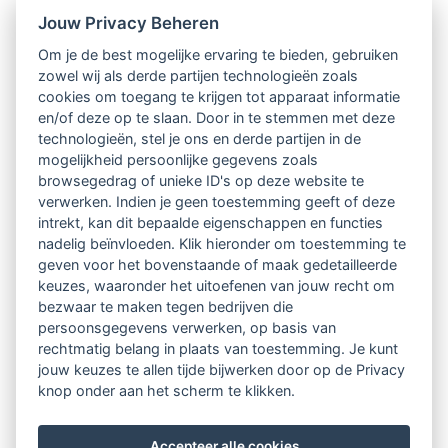
Jouw Privacy Beheren
Intervisie met geregistreerde vakgenoten
Om je de best mogelijke ervaring te bieden, gebruiken
zowel wij als derde partijen technologieën zoals
Netwerk van 2100 professionals in 14
cookies om toegang te krijgen tot apparaat informatie
regio's
en/of deze op te slaan. Door in te stemmen met deze
technologieën, stel je ons en derde partijen in de
mogelijkheid persoonlijke gegevens zoals
Vindbaar voor opdrachtgevers
browsegedrag of unieke ID's op deze website te
verwerken. Indien je geen toestemming geeft of deze
Tijdschrift voor
intrekt, kan dit bepaalde eigenschappen en functies
Begeleidingskunde & kennisbank
nadelig beïnvloeden. Klik hieronder om toestemming te
geven voor het bovenstaande of maak gedetailleerde
keuzes, waaronder het uitoefenen van jouw recht om
Beroepsregistratie (LVSC keurmerk)
bezwaar te maken tegen bedrijven die
persoonsgegevens verwerken, op basis van
Lid worden van LVSC
rechtmatig belang in plaats van toestemming. Je kunt
jouw keuzes te allen tijde bijwerken door op de Privacy
knop onder aan het scherm te klikken.
Accepteer alle cookies