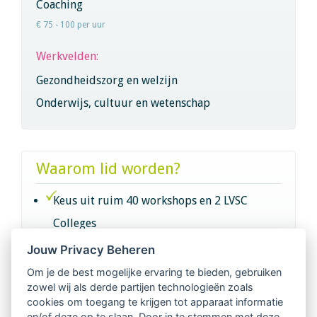
Coaching
€ 75 - 100 per uur
Werkvelden:
Gezondheidszorg en welzijn
Onderwijs, cultuur en wetenschap
Waarom lid worden?
Keus uit ruim 40 workshops en 2 LVSC
Colleges
Jouw Privacy Beheren
Intervisie met geregistreerde vakgenoten
Om je de best mogelijke ervaring te bieden, gebruiken
zowel wij als derde partijen technologieën zoals
Netwerk van 2100 professionals in 14
cookies om toegang te krijgen tot apparaat informatie
regio's
en/of deze op te slaan. Door in te stemmen met deze