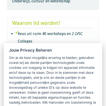
Onderwijs, cultuur en wetenschap
Waarom lid worden?
Keus uit ruim 40 workshops en 2 LVSC
Colleges
Jouw Privacy Beheren
Intervisie met geregistreerde vakgenoten
Om je de best mogelijke ervaring te bieden, gebruiken
zowel wij als derde partijen technologieën zoals
Netwerk van 2100 professionals in 14
cookies om toegang te krijgen tot apparaat informatie
regio's
en/of deze op te slaan. Door in te stemmen met deze
technologieën, stel je ons en derde partijen in de
mogelijkheid persoonlijke gegevens zoals
Vindbaar voor opdrachtgevers
browsegedrag of unieke ID's op deze website te
verwerken. Indien je geen toestemming geeft of deze
Tijdschrift voor
intrekt, kan dit bepaalde eigenschappen en functies
Begeleidingskunde & kennisbank
nadelig beïnvloeden. Klik hieronder om toestemming te