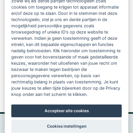
zowel wij als derde partijen technologieën zoals
Netwerk van 2100 professionals in 14
cookies om toegang te krijgen tot apparaat informatie
regio's
en/of deze op te slaan. Door in te stemmen met deze
technologieën, stel je ons en derde partijen in de
mogelijkheid persoonlijke gegevens zoals
Vindbaar voor opdrachtgevers
browsegedrag of unieke ID's op deze website te
verwerken. Indien je geen toestemming geeft of deze
Tijdschrift voor
intrekt, kan dit bepaalde eigenschappen en functies
Begeleidingskunde & kennisbank
nadelig beïnvloeden. Klik hieronder om toestemming te
geven voor het bovenstaande of maak gedetailleerde
keuzes, waaronder het uitoefenen van jouw recht om
Beroepsregistratie (LVSC keurmerk)
bezwaar te maken tegen bedrijven die
persoonsgegevens verwerken, op basis van
Lid worden van LVSC
rechtmatig belang in plaats van toestemming. Je kunt
jouw keuzes te allen tijde bijwerken door op de Privacy
knop onder aan het scherm te klikken.
Accepteer alle cookies
Cookies instellingen