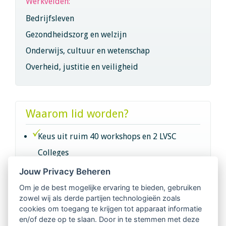
Werkvelden:
Bedrijfsleven
Gezondheidszorg en welzijn
Onderwijs, cultuur en wetenschap
Overheid, justitie en veiligheid
Waarom lid worden?
Keus uit ruim 40 workshops en 2 LVSC
Colleges
Jouw Privacy Beheren
Intervisie met geregistreerde vakgenoten
Om je de best mogelijke ervaring te bieden, gebruiken
zowel wij als derde partijen technologieën zoals
Netwerk van 2100 professionals in 14
cookies om toegang te krijgen tot apparaat informatie
regio's
en/of deze op te slaan. Door in te stemmen met deze