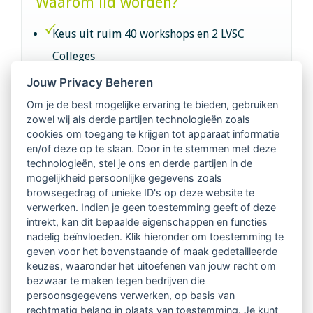
Waarom lid worden?
Keus uit ruim 40 workshops en 2 LVSC
Colleges
Jouw Privacy Beheren
Intervisie met geregistreerde vakgenoten
Om je de best mogelijke ervaring te bieden, gebruiken
zowel wij als derde partijen technologieën zoals
Netwerk van 2100 professionals in 14
cookies om toegang te krijgen tot apparaat informatie
regio's
en/of deze op te slaan. Door in te stemmen met deze
technologieën, stel je ons en derde partijen in de
mogelijkheid persoonlijke gegevens zoals
Vindbaar voor opdrachtgevers
browsegedrag of unieke ID's op deze website te
verwerken. Indien je geen toestemming geeft of deze
Tijdschrift voor
intrekt, kan dit bepaalde eigenschappen en functies
Begeleidingskunde & kennisbank
nadelig beïnvloeden. Klik hieronder om toestemming te
geven voor het bovenstaande of maak gedetailleerde
keuzes, waaronder het uitoefenen van jouw recht om
Beroepsregistratie (LVSC keurmerk)
bezwaar te maken tegen bedrijven die
persoonsgegevens verwerken, op basis van
Lid worden van LVSC
rechtmatig belang in plaats van toestemming. Je kunt