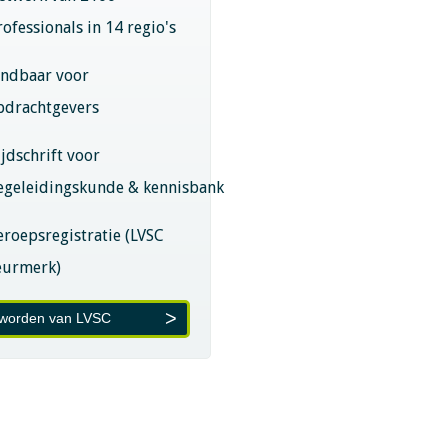
rofessionals in 14 regio's
indbaar voor
pdrachtgevers
ijdschrift voor
egeleidingskunde & kennisbank
eroepsregistratie (LVSC
eurmerk)
 worden van LVSC