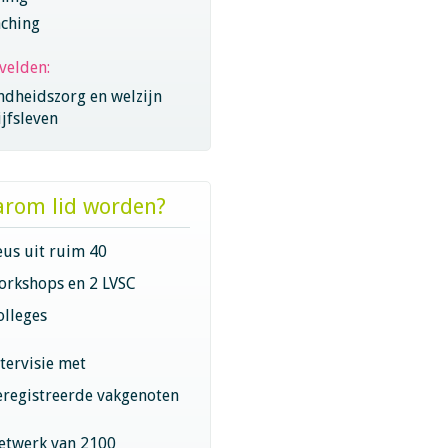
aching
velden:
ndheidszorg en welzijn
jfsleven
rom lid worden?
eus uit ruim 40
orkshops en 2 LVSC
olleges
ntervisie met
eregistreerde vakgenoten
etwerk van 2100