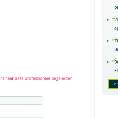
p
V
o
T
B
B
k
ht naar deze professioneel begeleider
Lid