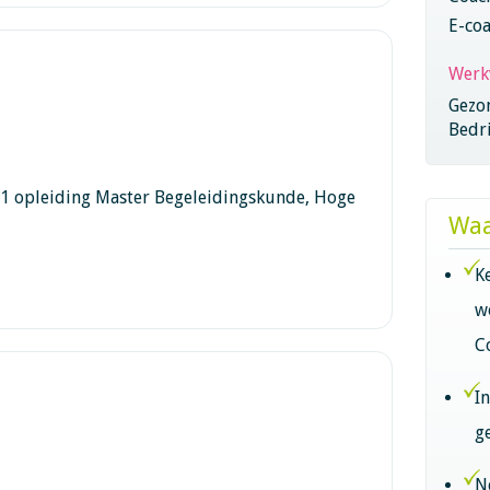
E-co
Werk
Gezo
Bedri
e 1 opleiding Master Begeleidingskunde, Hoge
Waa
K
w
C
I
g
N