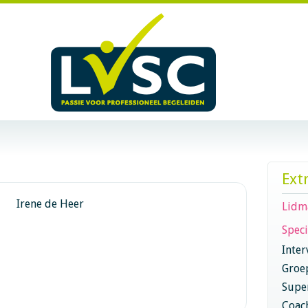
Ext
Irene de Heer
Lidm
Speci
Inter
Groe
Super
Coac