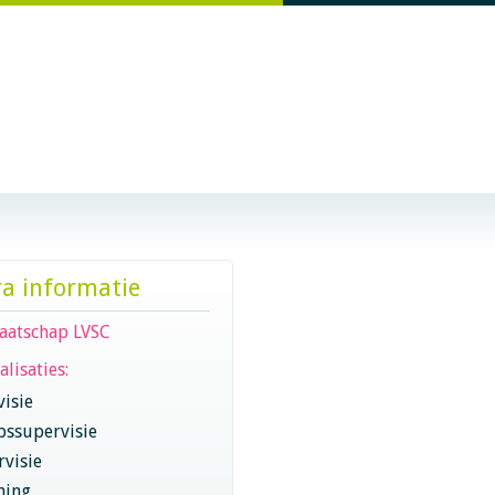
ra informatie
aatschap LVSC
alisaties:
visie
pssupervisie
visie
hing