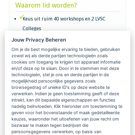
Waarom lid worden?
Keus uit ruim 40 workshops en 2 LVSC
Colleges
Jouw Privacy Beheren
Intervisie met geregistreerde vakgenoten
Om je de best mogelijke ervaring te bieden, gebruiken
zowel wij als derde partijen technologieën zoals
Netwerk van 2100 professionals in 14
cookies om toegang te krijgen tot apparaat informatie
regio's
en/of deze op te slaan. Door in te stemmen met deze
technologieën, stel je ons en derde partijen in de
mogelijkheid persoonlijke gegevens zoals
Vindbaar voor opdrachtgevers
browsegedrag of unieke ID's op deze website te
verwerken. Indien je geen toestemming geeft of deze
Tijdschrift voor
intrekt, kan dit bepaalde eigenschappen en functies
Begeleidingskunde & kennisbank
nadelig beïnvloeden. Klik hieronder om toestemming te
geven voor het bovenstaande of maak gedetailleerde
keuzes, waaronder het uitoefenen van jouw recht om
Beroepsregistratie (LVSC keurmerk)
bezwaar te maken tegen bedrijven die
persoonsgegevens verwerken, op basis van