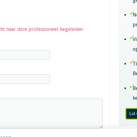
g
N
p
ht naar deze professioneel begeleider
V
o
T
B
B
k
Lid