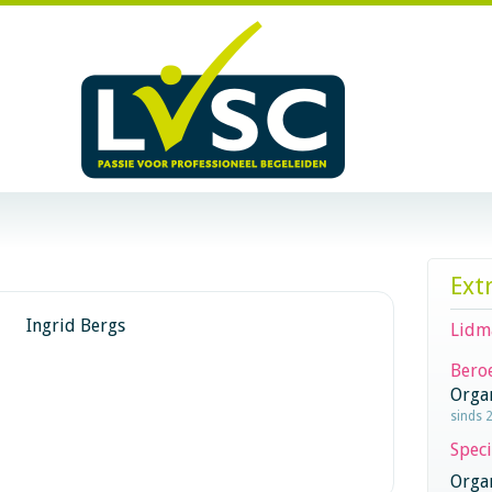
Ext
Ingrid Bergs
Lidm
Beroe
Orga
sinds 
Speci
Orga