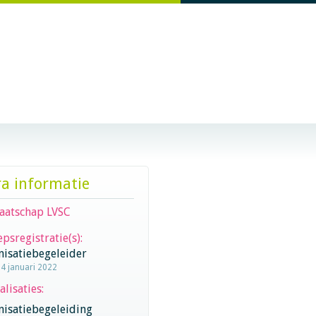
ra informatie
aatschap LVSC
psregistratie(s):
nisatiebegeleider
24 januari 2022
alisaties:
nisatiebegeleiding