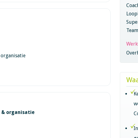
Coac
Loop
Super
Team
Werk
Overh
 organisatie
Waa
K
w
 & organisatie
C
I