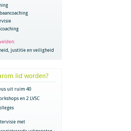
hing
baancoaching
visie
coaching
velden:
eid, justitie en veiligheid
rom lid worden?
eus uit ruim 40
orkshops en 2 LVSC
olleges
ntervisie met