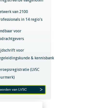
eregistreerde vakgenoten
etwerk van 2100
rofessionals in 14 regio's
indbaar voor
pdrachtgevers
ijdschrift voor
egeleidingskunde & kennisbank
eroepsregistratie (LVSC
eurmerk)
 worden van LVSC