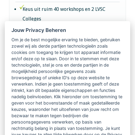
Keus uit ruim 40 workshops en 2 LVSC
Colleges
Jouw Privacy Beheren
Intervisie met geregistreerde vakgenoten
Om je de best mogelijke ervaring te bieden, gebruiken
zowel wij als derde partijen technologieën zoals
Netwerk van 2100 professionals in 14
cookies om toegang te krijgen tot apparaat informatie
regio's
en/of deze op te slaan. Door in te stemmen met deze
technologieën, stel je ons en derde partijen in de
mogelijkheid persoonlijke gegevens zoals
Vindbaar voor opdrachtgevers
browsegedrag of unieke ID's op deze website te
verwerken. Indien je geen toestemming geeft of deze
Tijdschrift voor
intrekt, kan dit bepaalde eigenschappen en functies
Begeleidingskunde & kennisbank
nadelig beïnvloeden. Klik hieronder om toestemming te
geven voor het bovenstaande of maak gedetailleerde
keuzes, waaronder het uitoefenen van jouw recht om
Beroepsregistratie (LVSC keurmerk)
bezwaar te maken tegen bedrijven die
persoonsgegevens verwerken, op basis van
Lid worden van LVSC
rechtmatig belang in plaats van toestemming. Je kunt
jouw keuzes te allen tijde bijwerken door op de Privacy