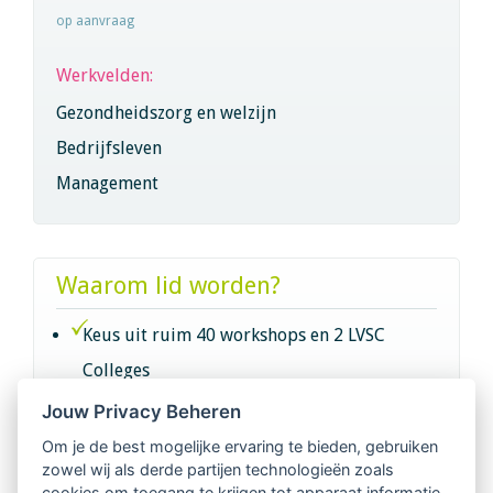
op aanvraag
Werkvelden:
Gezondheidszorg en welzijn
Bedrijfsleven
Management
Waarom lid worden?
Keus uit ruim 40 workshops en 2 LVSC
Colleges
Jouw Privacy Beheren
Intervisie met geregistreerde vakgenoten
Om je de best mogelijke ervaring te bieden, gebruiken
zowel wij als derde partijen technologieën zoals
Netwerk van 2100 professionals in 14
cookies om toegang te krijgen tot apparaat informatie