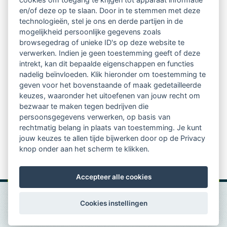
regio's
en/of deze op te slaan. Door in te stemmen met deze
technologieën, stel je ons en derde partijen in de
mogelijkheid persoonlijke gegevens zoals
Vindbaar voor opdrachtgevers
browsegedrag of unieke ID's op deze website te
verwerken. Indien je geen toestemming geeft of deze
Tijdschrift voor
intrekt, kan dit bepaalde eigenschappen en functies
Begeleidingskunde & kennisbank
nadelig beïnvloeden. Klik hieronder om toestemming te
geven voor het bovenstaande of maak gedetailleerde
keuzes, waaronder het uitoefenen van jouw recht om
Beroepsregistratie (LVSC keurmerk)
bezwaar te maken tegen bedrijven die
persoonsgegevens verwerken, op basis van
Lid worden van LVSC
rechtmatig belang in plaats van toestemming. Je kunt
jouw keuzes te allen tijde bijwerken door op de Privacy
knop onder aan het scherm te klikken.
Accepteer alle cookies
Cookies instellingen