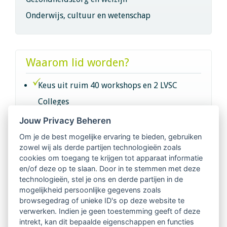
Onderwijs, cultuur en wetenschap
Waarom lid worden?
Keus uit ruim 40 workshops en 2 LVSC
Colleges
Jouw Privacy Beheren
Intervisie met geregistreerde vakgenoten
Om je de best mogelijke ervaring te bieden, gebruiken
zowel wij als derde partijen technologieën zoals
Netwerk van 2100 professionals in 14
cookies om toegang te krijgen tot apparaat informatie
regio's
en/of deze op te slaan. Door in te stemmen met deze
technologieën, stel je ons en derde partijen in de
mogelijkheid persoonlijke gegevens zoals
Vindbaar voor opdrachtgevers
browsegedrag of unieke ID's op deze website te
verwerken. Indien je geen toestemming geeft of deze
Tijdschrift voor
intrekt, kan dit bepaalde eigenschappen en functies