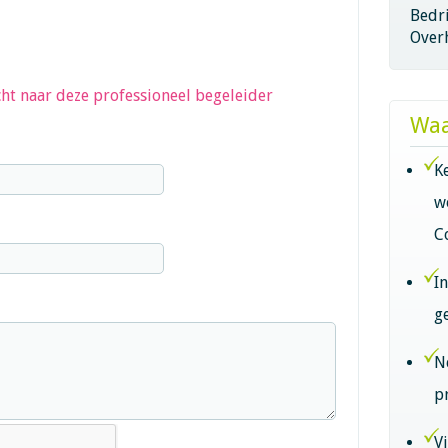
Bedri
Overh
ht naar deze professioneel begeleider
Waa
K
w
C
I
g
N
p
V