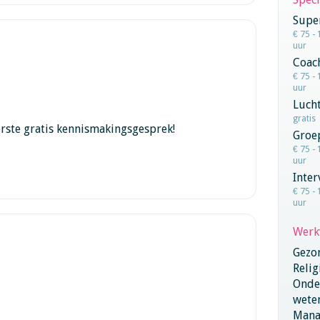
Super
€ 75 - 
uur
Coac
€ 75 - 
uur
Lucht
gratis
eerste gratis kennismakingsgesprek!
Groe
€ 75 - 
uur
Inter
€ 75 - 
uur
Werk
Gezo
Relig
Onder
wete
Mana