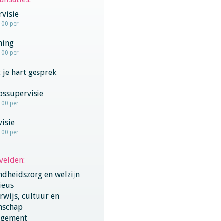
visie
100 per
hing
100 per
 je hart gesprek
pssupervisie
100 per
visie
100 per
velden:
ndheidszorg en welzijn
ieus
wijs, cultuur en
nschap
gement