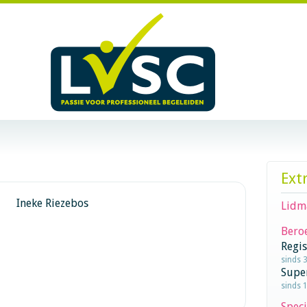
Ext
Ineke Riezebos
Lidm
Beroe
Regi
sinds 
Supe
sinds 
Speci