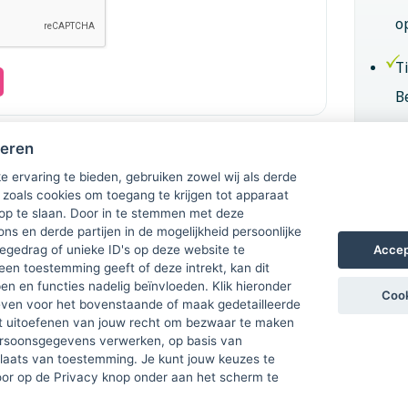
o
T
B
B
heren
k
e ervaring te bieden, gebruiken zowel wij als derde
 zoals cookies om toegang te krijgen tot apparaat
 op te slaan. Door in te stemmen met deze
Lid
ons en derde partijen in de mogelijkheid persoonlijke
Accep
gedrag of unieke ID's op deze website te
een toestemming geeft of deze intrekt, kan dit
n en functies nadelig beïnvloeden. Klik hieronder
Cook
ven voor het bovenstaande of maak gedetailleerde
t uitoefenen van jouw recht om bezwaar te maken
ersoonsgegevens verwerken, op basis van
plaats van toestemming. Je kunt jouw keuzes te
door op de Privacy knop onder aan het scherm te