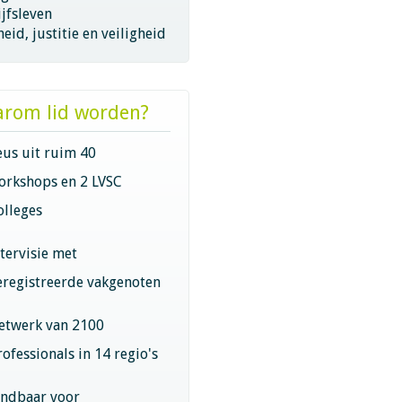
jfsleven
eid, justitie en veiligheid
rom lid worden?
eus uit ruim 40
orkshops en 2 LVSC
olleges
ntervisie met
eregistreerde vakgenoten
etwerk van 2100
rofessionals in 14 regio's
indbaar voor