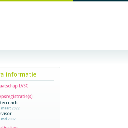
ra informatie
aatschap LVSC
psregistratie(s):
stercoach
3 maart 2022
rvisor
1 mei 2002
alisaties: