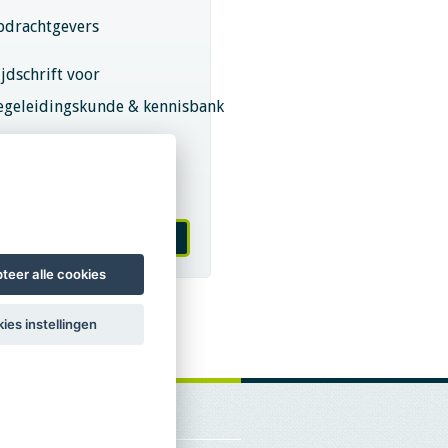
pdrachtgevers
ijdschrift voor
egeleidingskunde & kennisbank
eroepsregistratie (LVSC
eurmerk)
 worden van LVSC
teer alle cookies
ies instellingen