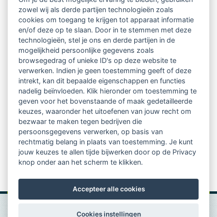
zowel wij als derde partijen technologieën zoals
Netwerk van 2100 professionals in 14
cookies om toegang te krijgen tot apparaat informatie
regio's
en/of deze op te slaan. Door in te stemmen met deze
technologieën, stel je ons en derde partijen in de
mogelijkheid persoonlijke gegevens zoals
Vindbaar voor opdrachtgevers
browsegedrag of unieke ID's op deze website te
verwerken. Indien je geen toestemming geeft of deze
Tijdschrift voor
intrekt, kan dit bepaalde eigenschappen en functies
Begeleidingskunde & kennisbank
nadelig beïnvloeden. Klik hieronder om toestemming te
geven voor het bovenstaande of maak gedetailleerde
keuzes, waaronder het uitoefenen van jouw recht om
Beroepsregistratie (LVSC keurmerk)
bezwaar te maken tegen bedrijven die
persoonsgegevens verwerken, op basis van
Lid worden van LVSC
rechtmatig belang in plaats van toestemming. Je kunt
jouw keuzes te allen tijde bijwerken door op de Privacy
knop onder aan het scherm te klikken.
Accepteer alle cookies
Cookies instellingen