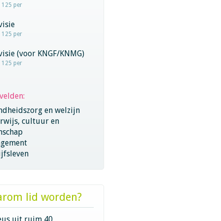
- 125 per
visie
- 125 per
rvisie (voor KNGF/KNMG)
- 125 per
velden:
ndheidszorg en welzijn
wijs, cultuur en
nschap
gement
jfsleven
rom lid worden?
eus uit ruim 40