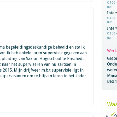
€ 100 
uur
Inter
€ 100 
uur
Inte
€ 100 
uur
oma begeleidingsdeskundige behaald en sta ik
Werk
sor. ik heb enkele jaren supervisie gegeven aan
Gezo
opleiding van Saxion Hogeschool te Enschede.
Onder
 naar het superviseren van huisartsen in
wete
s 2015. Mijn drijfveer m.b.t supervisie ligt in
Mana
upervisanten om te blijven leren in het kader
Bedri
Waa
K