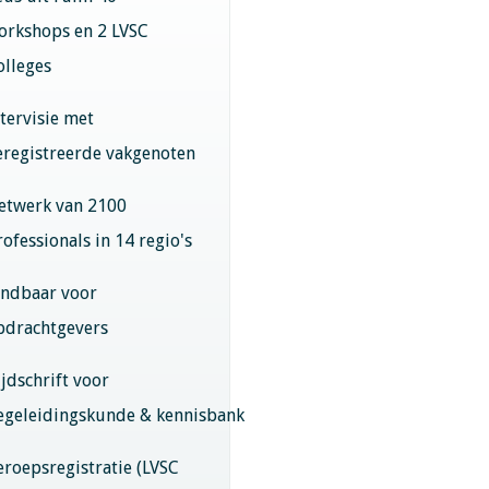
orkshops en 2 LVSC
olleges
ntervisie met
eregistreerde vakgenoten
etwerk van 2100
rofessionals in 14 regio's
indbaar voor
pdrachtgevers
ijdschrift voor
egeleidingskunde & kennisbank
eroepsregistratie (LVSC