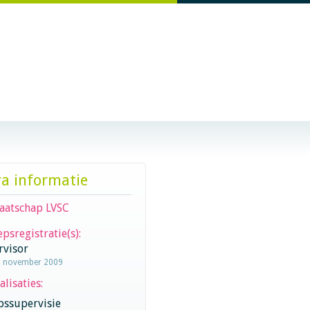
ra informatie
aatschap LVSC
psregistratie(s):
rvisor
1 november 2009
alisaties:
pssupervisie