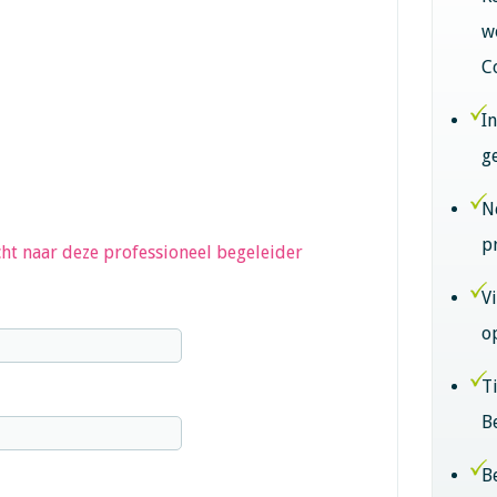
w
C
I
g
N
p
ht naar deze professioneel begeleider
V
o
T
B
B