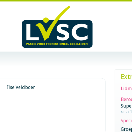
Ext
Ilse Veldboer
Lidm
Beroe
Supe
sinds 
Speci
Groe