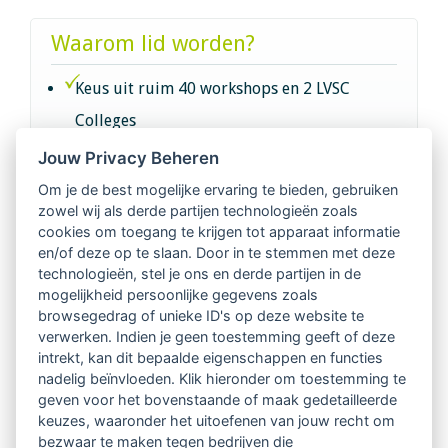
Waarom lid worden?
Keus uit ruim 40 workshops en 2 LVSC
Colleges
Jouw Privacy Beheren
Intervisie met geregistreerde vakgenoten
Om je de best mogelijke ervaring te bieden, gebruiken
zowel wij als derde partijen technologieën zoals
Netwerk van 2100 professionals in 14
cookies om toegang te krijgen tot apparaat informatie
regio's
en/of deze op te slaan. Door in te stemmen met deze
technologieën, stel je ons en derde partijen in de
mogelijkheid persoonlijke gegevens zoals
Vindbaar voor opdrachtgevers
browsegedrag of unieke ID's op deze website te
verwerken. Indien je geen toestemming geeft of deze
Tijdschrift voor
intrekt, kan dit bepaalde eigenschappen en functies
Begeleidingskunde & kennisbank
nadelig beïnvloeden. Klik hieronder om toestemming te
geven voor het bovenstaande of maak gedetailleerde
keuzes, waaronder het uitoefenen van jouw recht om
Beroepsregistratie (LVSC keurmerk)
bezwaar te maken tegen bedrijven die