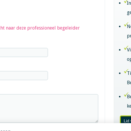
I
g
N
ht naar deze professioneel begeleider
p
V
o
T
B
B
k
Lid