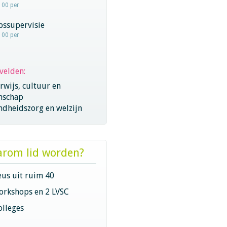
100 per
pssupervisie
100 per
velden:
wijs, cultuur en
nschap
ndheidszorg en welzijn
rom lid worden?
eus uit ruim 40
orkshops en 2 LVSC
olleges