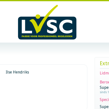
Ext
Ilse Hendriks
Lidm
Beroe
Supe
sinds 
Speci
Super