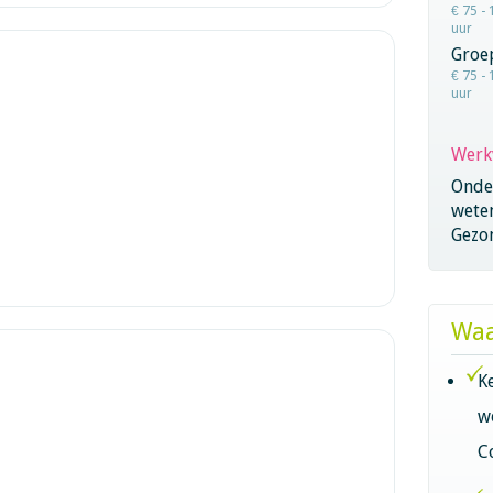
€ 75 - 
uur
Groe
€ 75 - 
uur
Werk
Onder
wete
Gezo
Waa
K
w
C