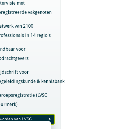
ntervisie met
eregistreerde vakgenoten
etwerk van 2100
rofessionals in 14 regio's
indbaar voor
pdrachtgevers
ijdschrift voor
egeleidingskunde & kennisbank
eroepsregistratie (LVSC
eurmerk)
 worden van LVSC