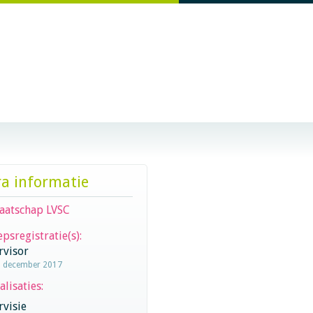
ra informatie
aatschap LVSC
psregistratie(s):
rvisor
1 december 2017
alisaties:
visie