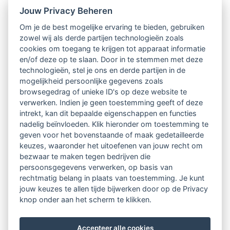
Jouw Privacy Beheren
Intervisie met geregistreerde vakgenoten
Om je de best mogelijke ervaring te bieden, gebruiken
zowel wij als derde partijen technologieën zoals
Netwerk van 2100 professionals in 14
cookies om toegang te krijgen tot apparaat informatie
regio's
en/of deze op te slaan. Door in te stemmen met deze
technologieën, stel je ons en derde partijen in de
mogelijkheid persoonlijke gegevens zoals
Vindbaar voor opdrachtgevers
browsegedrag of unieke ID's op deze website te
verwerken. Indien je geen toestemming geeft of deze
Tijdschrift voor
intrekt, kan dit bepaalde eigenschappen en functies
Begeleidingskunde & kennisbank
nadelig beïnvloeden. Klik hieronder om toestemming te
geven voor het bovenstaande of maak gedetailleerde
keuzes, waaronder het uitoefenen van jouw recht om
Beroepsregistratie (LVSC keurmerk)
bezwaar te maken tegen bedrijven die
persoonsgegevens verwerken, op basis van
Lid worden van LVSC
rechtmatig belang in plaats van toestemming. Je kunt
jouw keuzes te allen tijde bijwerken door op de Privacy
knop onder aan het scherm te klikken.
Accepteer alle cookies