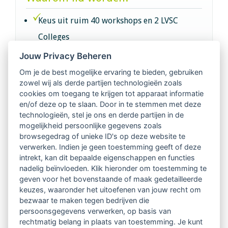
Keus uit ruim 40 workshops en 2 LVSC
Colleges
Jouw Privacy Beheren
Intervisie met geregistreerde vakgenoten
Om je de best mogelijke ervaring te bieden, gebruiken
zowel wij als derde partijen technologieën zoals
Netwerk van 2100 professionals in 14
cookies om toegang te krijgen tot apparaat informatie
regio's
en/of deze op te slaan. Door in te stemmen met deze
technologieën, stel je ons en derde partijen in de
mogelijkheid persoonlijke gegevens zoals
Vindbaar voor opdrachtgevers
browsegedrag of unieke ID's op deze website te
verwerken. Indien je geen toestemming geeft of deze
Tijdschrift voor
intrekt, kan dit bepaalde eigenschappen en functies
Begeleidingskunde & kennisbank
nadelig beïnvloeden. Klik hieronder om toestemming te
geven voor het bovenstaande of maak gedetailleerde
keuzes, waaronder het uitoefenen van jouw recht om
Beroepsregistratie (LVSC keurmerk)
bezwaar te maken tegen bedrijven die
persoonsgegevens verwerken, op basis van
Lid worden van LVSC
rechtmatig belang in plaats van toestemming. Je kunt