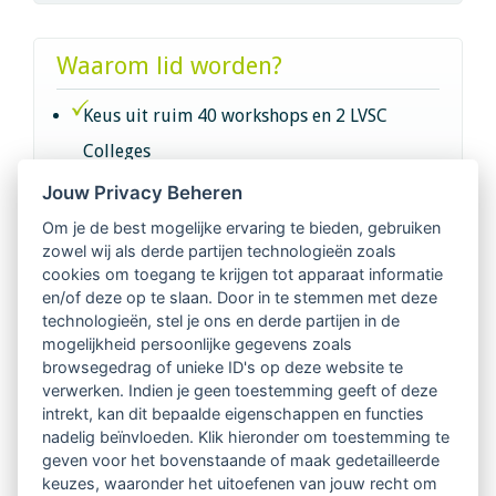
Waarom lid worden?
Keus uit ruim 40 workshops en 2 LVSC
Colleges
Jouw Privacy Beheren
Intervisie met geregistreerde vakgenoten
Om je de best mogelijke ervaring te bieden, gebruiken
zowel wij als derde partijen technologieën zoals
Netwerk van 2100 professionals in 14
cookies om toegang te krijgen tot apparaat informatie
regio's
en/of deze op te slaan. Door in te stemmen met deze
technologieën, stel je ons en derde partijen in de
mogelijkheid persoonlijke gegevens zoals
Vindbaar voor opdrachtgevers
browsegedrag of unieke ID's op deze website te
verwerken. Indien je geen toestemming geeft of deze
Tijdschrift voor
intrekt, kan dit bepaalde eigenschappen en functies
Begeleidingskunde & kennisbank
nadelig beïnvloeden. Klik hieronder om toestemming te
geven voor het bovenstaande of maak gedetailleerde
keuzes, waaronder het uitoefenen van jouw recht om
Beroepsregistratie (LVSC keurmerk)