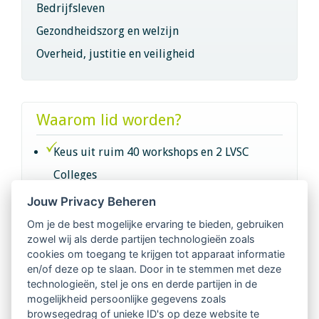
Bedrijfsleven
Gezondheidszorg en welzijn
Overheid, justitie en veiligheid
Waarom lid worden?
Keus uit ruim 40 workshops en 2 LVSC
Colleges
Jouw Privacy Beheren
Intervisie met geregistreerde vakgenoten
Om je de best mogelijke ervaring te bieden, gebruiken
zowel wij als derde partijen technologieën zoals
Netwerk van 2100 professionals in 14
cookies om toegang te krijgen tot apparaat informatie
regio's
en/of deze op te slaan. Door in te stemmen met deze
technologieën, stel je ons en derde partijen in de
mogelijkheid persoonlijke gegevens zoals
Vindbaar voor opdrachtgevers
browsegedrag of unieke ID's op deze website te