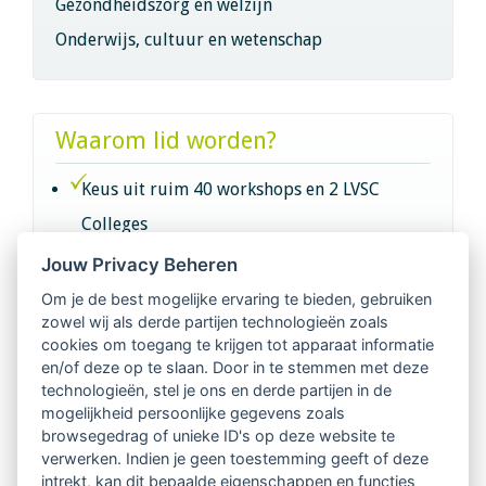
Gezondheidszorg en welzijn
Onderwijs, cultuur en wetenschap
Waarom lid worden?
Keus uit ruim 40 workshops en 2 LVSC
Colleges
Jouw Privacy Beheren
Intervisie met geregistreerde vakgenoten
Om je de best mogelijke ervaring te bieden, gebruiken
zowel wij als derde partijen technologieën zoals
Netwerk van 2100 professionals in 14
cookies om toegang te krijgen tot apparaat informatie
regio's
en/of deze op te slaan. Door in te stemmen met deze
technologieën, stel je ons en derde partijen in de
mogelijkheid persoonlijke gegevens zoals
Vindbaar voor opdrachtgevers
browsegedrag of unieke ID's op deze website te
verwerken. Indien je geen toestemming geeft of deze
Tijdschrift voor
intrekt, kan dit bepaalde eigenschappen en functies