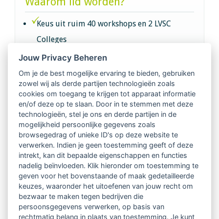
Waarom lid worden?
Keus uit ruim 40 workshops en 2 LVSC
Colleges
Jouw Privacy Beheren
Intervisie met geregistreerde vakgenoten
Om je de best mogelijke ervaring te bieden, gebruiken
zowel wij als derde partijen technologieën zoals
Netwerk van 2100 professionals in 14
cookies om toegang te krijgen tot apparaat informatie
regio's
en/of deze op te slaan. Door in te stemmen met deze
technologieën, stel je ons en derde partijen in de
mogelijkheid persoonlijke gegevens zoals
Vindbaar voor opdrachtgevers
browsegedrag of unieke ID's op deze website te
verwerken. Indien je geen toestemming geeft of deze
Tijdschrift voor
intrekt, kan dit bepaalde eigenschappen en functies
Begeleidingskunde & kennisbank
nadelig beïnvloeden. Klik hieronder om toestemming te
geven voor het bovenstaande of maak gedetailleerde
keuzes, waaronder het uitoefenen van jouw recht om
Beroepsregistratie (LVSC keurmerk)
bezwaar te maken tegen bedrijven die
persoonsgegevens verwerken, op basis van
Lid worden van LVSC
rechtmatig belang in plaats van toestemming. Je kunt