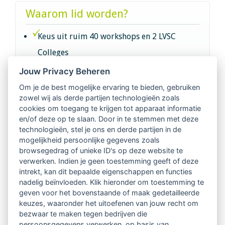
Waarom lid worden?
Keus uit ruim 40 workshops en 2 LVSC
Colleges
Jouw Privacy Beheren
Intervisie met geregistreerde vakgenoten
Om je de best mogelijke ervaring te bieden, gebruiken
zowel wij als derde partijen technologieën zoals
Netwerk van 2100 professionals in 14
cookies om toegang te krijgen tot apparaat informatie
regio's
en/of deze op te slaan. Door in te stemmen met deze
technologieën, stel je ons en derde partijen in de
mogelijkheid persoonlijke gegevens zoals
Vindbaar voor opdrachtgevers
browsegedrag of unieke ID's op deze website te
verwerken. Indien je geen toestemming geeft of deze
Tijdschrift voor
intrekt, kan dit bepaalde eigenschappen en functies
Begeleidingskunde & kennisbank
nadelig beïnvloeden. Klik hieronder om toestemming te
geven voor het bovenstaande of maak gedetailleerde
keuzes, waaronder het uitoefenen van jouw recht om
Beroepsregistratie (LVSC keurmerk)
bezwaar te maken tegen bedrijven die
persoonsgegevens verwerken, op basis van