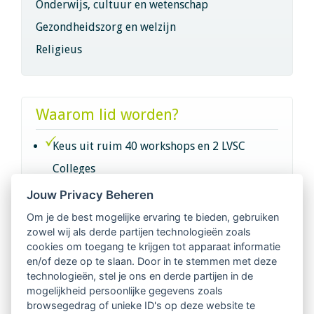
Onderwijs, cultuur en wetenschap
Gezondheidszorg en welzijn
Religieus
Waarom lid worden?
Keus uit ruim 40 workshops en 2 LVSC
Colleges
Jouw Privacy Beheren
Intervisie met geregistreerde vakgenoten
Om je de best mogelijke ervaring te bieden, gebruiken
zowel wij als derde partijen technologieën zoals
Netwerk van 2100 professionals in 14
cookies om toegang te krijgen tot apparaat informatie
regio's
en/of deze op te slaan. Door in te stemmen met deze
technologieën, stel je ons en derde partijen in de
mogelijkheid persoonlijke gegevens zoals
Vindbaar voor opdrachtgevers
browsegedrag of unieke ID's op deze website te