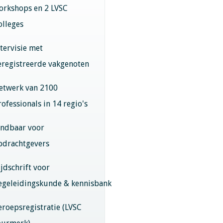
orkshops en 2 LVSC
olleges
ntervisie met
eregistreerde vakgenoten
etwerk van 2100
rofessionals in 14 regio's
indbaar voor
pdrachtgevers
ijdschrift voor
egeleidingskunde & kennisbank
eroepsregistratie (LVSC