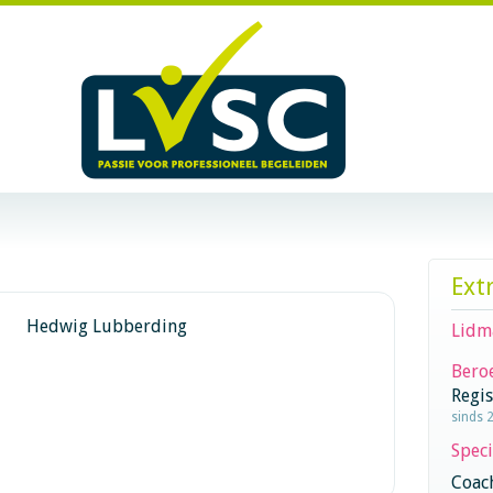
Ext
Hedwig Lubberding
Lidm
Beroe
Regi
sinds 
Speci
Coac