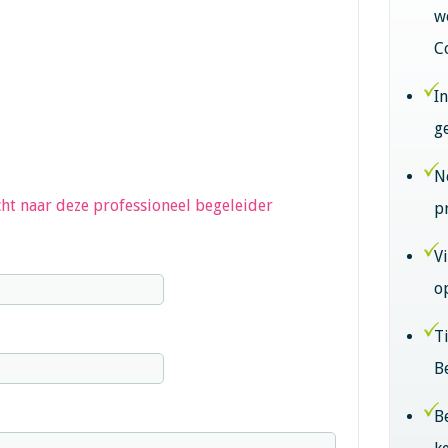
w
C
I
g
N
ht naar deze professioneel begeleider
p
V
o
T
B
B