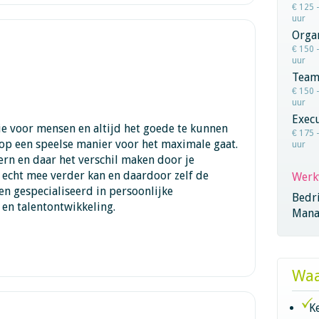
€ 125 
uur
Orga
€ 150 
uur
Team
€ 150 
uur
Execu
e voor mensen en altijd het goede te kunnen
€ 175 
e op een speelse manier voor het maximale gaat.
uur
rn en daar het verschil maken door je
e echt mee verder kan en daardoor zelf de
Werk
en gespecialiseerd in persoonlijke
Bedri
 en talentontwikkeling.
Mana
Waa
K