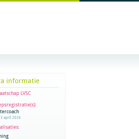
ra informatie
aatschap LVSC
psregistratie(s):
stercoach
23 april 2026
alisaties:
hing