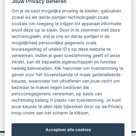
Jouw Privacy Beheren
Intervisie met geregistreerde vakgenoten
Om je de best mogelijke ervaring te bieden, gebruiken
zowel wij als derde partijen technologieën zoals
Netwerk van 2100 professionals in 14
cookies om toegang te krijgen tot apparaat informatie
regio's
en/of deze op te slaan. Door in te stemmen met deze
technologieën, stel je ons en derde partijen in de
mogelijkheid persoonlijke gegevens zoals
Vindbaar voor opdrachtgevers
browsegedrag of unieke ID's op deze website te
verwerken. Indien je geen toestemming geeft of deze
Tijdschrift voor
intrekt, kan dit bepaalde eigenschappen en functies
Begeleidingskunde & kennisbank
nadelig beïnvloeden. Klik hieronder om toestemming te
geven voor het bovenstaande of maak gedetailleerde
keuzes, waaronder het uitoefenen van jouw recht om
Beroepsregistratie (LVSC keurmerk)
bezwaar te maken tegen bedrijven die
persoonsgegevens verwerken, op basis van
Lid worden van LVSC
rechtmatig belang in plaats van toestemming. Je kunt
jouw keuzes te allen tijde bijwerken door op de Privacy
knop onder aan het scherm te klikken.
Accepteer alle cookies