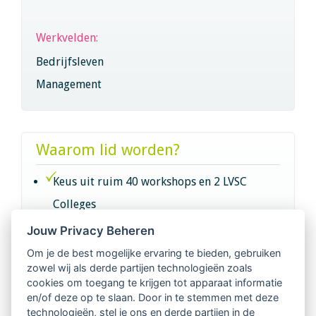
Werkvelden:
Bedrijfsleven
Management
Waarom lid worden?
Keus uit ruim 40 workshops en 2 LVSC
Colleges
Jouw Privacy Beheren
Intervisie met geregistreerde vakgenoten
Om je de best mogelijke ervaring te bieden, gebruiken
zowel wij als derde partijen technologieën zoals
Netwerk van 2100 professionals in 14
cookies om toegang te krijgen tot apparaat informatie
regio's
en/of deze op te slaan. Door in te stemmen met deze
technologieën, stel je ons en derde partijen in de