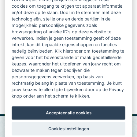
Netwerk van 2100 professionals in 14
cookies om toegang te krijgen tot apparaat informatie
regio's
en/of deze op te slaan. Door in te stemmen met deze
technologieën, stel je ons en derde partijen in de
mogelijkheid persoonlijke gegevens zoals
Vindbaar voor opdrachtgevers
browsegedrag of unieke ID's op deze website te
verwerken. Indien je geen toestemming geeft of deze
Tijdschrift voor
intrekt, kan dit bepaalde eigenschappen en functies
Begeleidingskunde & kennisbank
nadelig beïnvloeden. Klik hieronder om toestemming te
geven voor het bovenstaande of maak gedetailleerde
keuzes, waaronder het uitoefenen van jouw recht om
Beroepsregistratie (LVSC keurmerk)
bezwaar te maken tegen bedrijven die
persoonsgegevens verwerken, op basis van
Lid worden van LVSC
rechtmatig belang in plaats van toestemming. Je kunt
jouw keuzes te allen tijde bijwerken door op de Privacy
knop onder aan het scherm te klikken.
Accepteer alle cookies
Cookies instellingen