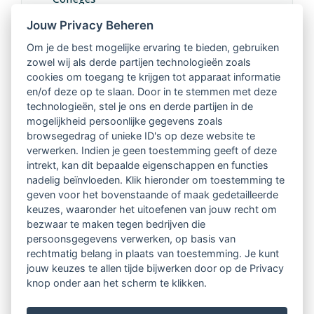
Jouw Privacy Beheren
Intervisie met geregistreerde vakgenoten
Om je de best mogelijke ervaring te bieden, gebruiken
zowel wij als derde partijen technologieën zoals
Netwerk van 2100 professionals in 14
cookies om toegang te krijgen tot apparaat informatie
regio's
en/of deze op te slaan. Door in te stemmen met deze
technologieën, stel je ons en derde partijen in de
mogelijkheid persoonlijke gegevens zoals
Vindbaar voor opdrachtgevers
browsegedrag of unieke ID's op deze website te
verwerken. Indien je geen toestemming geeft of deze
Tijdschrift voor
intrekt, kan dit bepaalde eigenschappen en functies
Begeleidingskunde & kennisbank
nadelig beïnvloeden. Klik hieronder om toestemming te
geven voor het bovenstaande of maak gedetailleerde
keuzes, waaronder het uitoefenen van jouw recht om
Beroepsregistratie (LVSC keurmerk)
bezwaar te maken tegen bedrijven die
persoonsgegevens verwerken, op basis van
Lid worden van LVSC
rechtmatig belang in plaats van toestemming. Je kunt
jouw keuzes te allen tijde bijwerken door op de Privacy
knop onder aan het scherm te klikken.