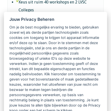
Keus uit ruim 40 workshops en 2 LVSC
Colleges
Jouw Privacy Beheren
Intervisie met geregistreerde vakgenoten
Om je de best mogelijke ervaring te bieden, gebruiken
zowel wij als derde partijen technologieën zoals
Netwerk van 2100 professionals in 14
cookies om toegang te krijgen tot apparaat informatie
regio's
en/of deze op te slaan. Door in te stemmen met deze
technologieën, stel je ons en derde partijen in de
mogelijkheid persoonlijke gegevens zoals
Vindbaar voor opdrachtgevers
browsegedrag of unieke ID's op deze website te
verwerken. Indien je geen toestemming geeft of deze
Tijdschrift voor
intrekt, kan dit bepaalde eigenschappen en functies
Begeleidingskunde & kennisbank
nadelig beïnvloeden. Klik hieronder om toestemming te
geven voor het bovenstaande of maak gedetailleerde
keuzes, waaronder het uitoefenen van jouw recht om
Beroepsregistratie (LVSC keurmerk)
bezwaar te maken tegen bedrijven die
persoonsgegevens verwerken, op basis van
Lid worden van LVSC
rechtmatig belang in plaats van toestemming. Je kunt
jouw keuzes te allen tijde bijwerken door op de Privacy
knop onder aan het scherm te klikken.