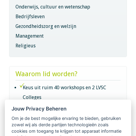
Onderwijs, cultuur en wetenschap
Bedrijfsleven
Gezondheidszorg en welzijn
Management
Religieus
Waarom lid worden?
Keus uit ruim 40 workshops en 2 LVSC
Colleges
Jouw Privacy Beheren
Intervisie met geregistreerde vakgenoten
Om je de best mogelijke ervaring te bieden, gebruiken
zowel wij als derde partijen technologieën zoals
Netwerk van 2100 professionals in 14
cookies om toegang te krijgen tot apparaat informatie