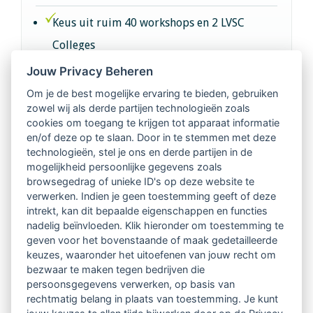
Keus uit ruim 40 workshops en 2 LVSC
Colleges
Jouw Privacy Beheren
Intervisie met geregistreerde vakgenoten
Om je de best mogelijke ervaring te bieden, gebruiken
zowel wij als derde partijen technologieën zoals
Netwerk van 2100 professionals in 14
cookies om toegang te krijgen tot apparaat informatie
regio's
en/of deze op te slaan. Door in te stemmen met deze
technologieën, stel je ons en derde partijen in de
mogelijkheid persoonlijke gegevens zoals
Vindbaar voor opdrachtgevers
browsegedrag of unieke ID's op deze website te
verwerken. Indien je geen toestemming geeft of deze
Tijdschrift voor
intrekt, kan dit bepaalde eigenschappen en functies
Begeleidingskunde & kennisbank
nadelig beïnvloeden. Klik hieronder om toestemming te
geven voor het bovenstaande of maak gedetailleerde
keuzes, waaronder het uitoefenen van jouw recht om
Beroepsregistratie (LVSC keurmerk)
bezwaar te maken tegen bedrijven die
persoonsgegevens verwerken, op basis van
Lid worden van LVSC
rechtmatig belang in plaats van toestemming. Je kunt