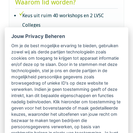
Waarom lid worden?
Keus uit ruim 40 workshops en 2 LVSC
Colleges
Jouw Privacy Beheren
Intervisie met geregistreerde vakgenoten
Om je de best mogelijke ervaring te bieden, gebruiken
zowel wij als derde partijen technologieën zoals
Netwerk van 2100 professionals in 14
cookies om toegang te krijgen tot apparaat informatie
regio's
en/of deze op te slaan. Door in te stemmen met deze
technologieën, stel je ons en derde partijen in de
mogelijkheid persoonlijke gegevens zoals
Vindbaar voor opdrachtgevers
browsegedrag of unieke ID's op deze website te
verwerken. Indien je geen toestemming geeft of deze
Tijdschrift voor
intrekt, kan dit bepaalde eigenschappen en functies
Begeleidingskunde & kennisbank
nadelig beïnvloeden. Klik hieronder om toestemming te
geven voor het bovenstaande of maak gedetailleerde
keuzes, waaronder het uitoefenen van jouw recht om
Beroepsregistratie (LVSC keurmerk)
bezwaar te maken tegen bedrijven die
persoonsgegevens verwerken, op basis van
Lid worden van LVSC
rechtmatig belang in plaats van toestemming. Je kunt