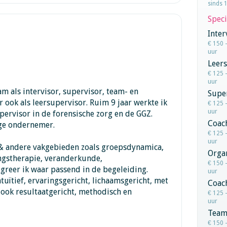
sinds 
Speci
Inter
€ 150 
uur
Leers
€ 125 
uur
m als intervisor, supervisor, team- en
Super
er ook als leersupervisor. Ruim 9 jaar werkte ik
€ 125 
uur
upervisor in de forensische zorg en de GGZ.
Coac
ige ondernemer.
€ 125 
uur
 & andere vakgebieden zoals groepsdynamica,
Organ
gstherapie, veranderkunde,
€ 150 
greer ik waar passend in de begeleiding.
uur
tuïtief, ervaringsgericht, lichaamsgericht, met
Coac
ook resultaatgericht, methodisch en
€ 125 
uur
Team
€ 150 