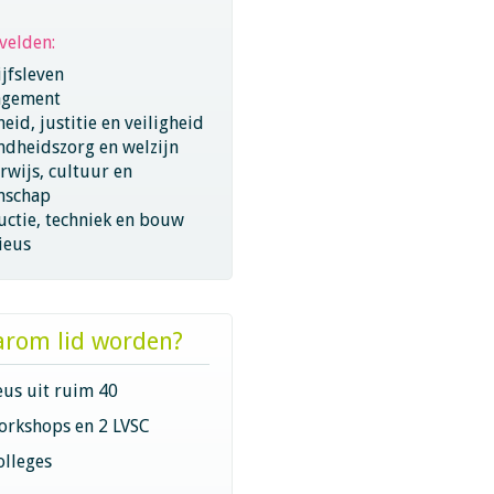
velden:
jfsleven
gement
eid, justitie en veiligheid
ndheidszorg en welzijn
wijs, cultuur en
nschap
ctie, techniek en bouw
ieus
rom lid worden?
eus uit ruim 40
orkshops en 2 LVSC
olleges