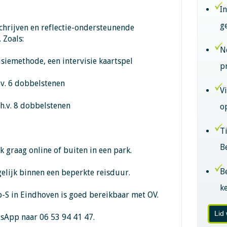
I
g
schrijven en reflectie-ondersteunende
 Zoals:
N
isiemethode, een intervisie kaartspel
p
h.v. 6 dobbelstenen
V
.h.v. 8 dobbelstenen
o
T
B
k graag online of buiten in een park.
B
ogelijk binnen een beperkte reisduur.
k
-S in Eindhoven is goed bereikbaar met OV.
Lid
tsApp naar 06 53 94 41 47.