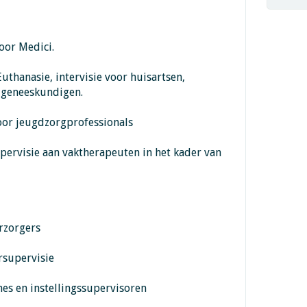
oor Medici.
Euthanasie, intervisie voor huisartsen,
h geneeskundigen.
voor jeugdzorgprofessionals
upervisie aan vaktherapeuten in het kader van
erzorgers
rsupervisie
hes en instellingssupervisoren