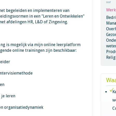
uur
Werk
 het begeleiden en implementeren van
leidingsvormen in een "Leren en Ontwikkelen"
Bedri
met afdelingen HR, L&D of Zingeving.
Mana
Overh
Gezo
Onder
ing is mogelijk via mijn online leerplatform
wete
ende online trainingen zijn beschikbaar:
Produ
Relig
leider
 intervisiemethode
Waa
sen
K
 je leren
w
en organisatiedynamiek
C