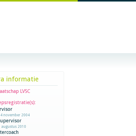
ra informatie
aatschap LVSC
psregistratie(s):
rvisor
24 november 2004
supervisor
1 augustus 2010
stercoach