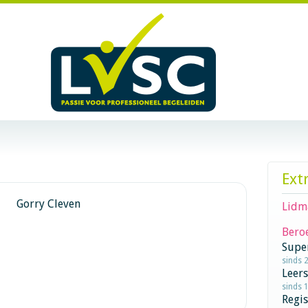
Ext
Gorry Cleven
Lidm
Beroe
Supe
sinds 
Leer
sinds 
Regi