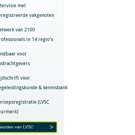
ntervisie met
eregistreerde vakgenoten
etwerk van 2100
rofessionals in 14 regio's
indbaar voor
pdrachtgevers
ijdschrift voor
egeleidingskunde & kennisbank
eroepsregistratie (LVSC
eurmerk)
 worden van LVSC