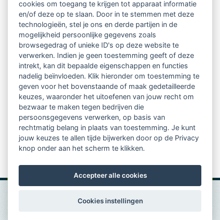
cookies om toegang te krijgen tot apparaat informatie
regio's
en/of deze op te slaan. Door in te stemmen met deze
technologieën, stel je ons en derde partijen in de
mogelijkheid persoonlijke gegevens zoals
Vindbaar voor opdrachtgevers
browsegedrag of unieke ID's op deze website te
verwerken. Indien je geen toestemming geeft of deze
Tijdschrift voor
intrekt, kan dit bepaalde eigenschappen en functies
Begeleidingskunde & kennisbank
nadelig beïnvloeden. Klik hieronder om toestemming te
geven voor het bovenstaande of maak gedetailleerde
keuzes, waaronder het uitoefenen van jouw recht om
Beroepsregistratie (LVSC keurmerk)
bezwaar te maken tegen bedrijven die
persoonsgegevens verwerken, op basis van
Lid worden van LVSC
rechtmatig belang in plaats van toestemming. Je kunt
jouw keuzes te allen tijde bijwerken door op de Privacy
knop onder aan het scherm te klikken.
Accepteer alle cookies
Cookies instellingen