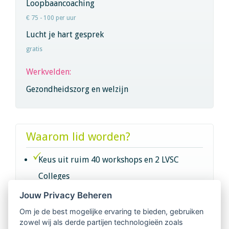
Loopbaancoaching
€ 75 - 100 per uur
Lucht je hart gesprek
gratis
Werkvelden:
Gezondheidszorg en welzijn
Waarom lid worden?
Keus uit ruim 40 workshops en 2 LVSC
Colleges
Jouw Privacy Beheren
Intervisie met geregistreerde vakgenoten
Om je de best mogelijke ervaring te bieden, gebruiken
zowel wij als derde partijen technologieën zoals
Netwerk van 2100 professionals in 14