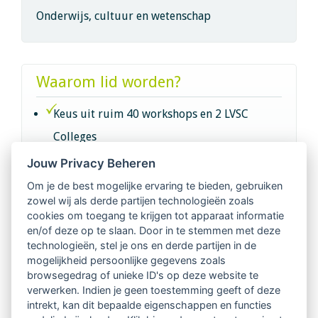
Onderwijs, cultuur en wetenschap
Waarom lid worden?
Keus uit ruim 40 workshops en 2 LVSC
Colleges
Jouw Privacy Beheren
Intervisie met geregistreerde vakgenoten
Om je de best mogelijke ervaring te bieden, gebruiken
zowel wij als derde partijen technologieën zoals
Netwerk van 2100 professionals in 14
cookies om toegang te krijgen tot apparaat informatie
regio's
en/of deze op te slaan. Door in te stemmen met deze
technologieën, stel je ons en derde partijen in de
mogelijkheid persoonlijke gegevens zoals
Vindbaar voor opdrachtgevers
browsegedrag of unieke ID's op deze website te
verwerken. Indien je geen toestemming geeft of deze
Tijdschrift voor
intrekt, kan dit bepaalde eigenschappen en functies