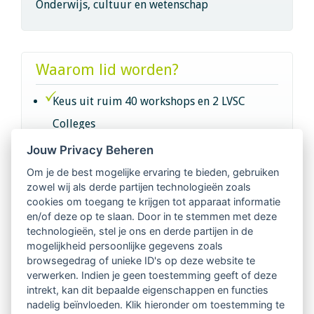
Onderwijs, cultuur en wetenschap
Waarom lid worden?
Keus uit ruim 40 workshops en 2 LVSC
Colleges
Jouw Privacy Beheren
Intervisie met geregistreerde vakgenoten
Om je de best mogelijke ervaring te bieden, gebruiken
zowel wij als derde partijen technologieën zoals
Netwerk van 2100 professionals in 14
cookies om toegang te krijgen tot apparaat informatie
regio's
en/of deze op te slaan. Door in te stemmen met deze
technologieën, stel je ons en derde partijen in de
mogelijkheid persoonlijke gegevens zoals
Vindbaar voor opdrachtgevers
browsegedrag of unieke ID's op deze website te
verwerken. Indien je geen toestemming geeft of deze
Tijdschrift voor
intrekt, kan dit bepaalde eigenschappen en functies
Begeleidingskunde & kennisbank
nadelig beïnvloeden. Klik hieronder om toestemming te