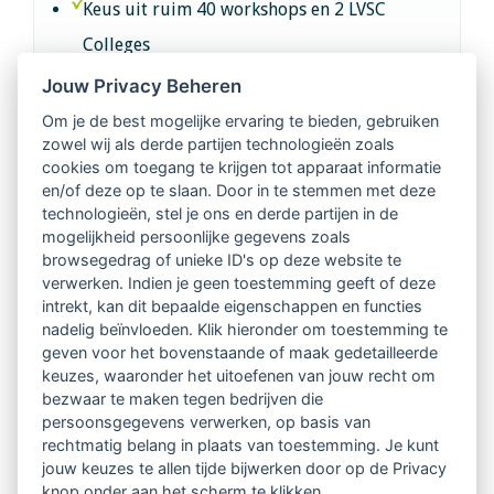
Keus uit ruim 40 workshops en 2 LVSC
Colleges
Jouw Privacy Beheren
Intervisie met geregistreerde vakgenoten
Om je de best mogelijke ervaring te bieden, gebruiken
zowel wij als derde partijen technologieën zoals
Netwerk van 2100 professionals in 14
cookies om toegang te krijgen tot apparaat informatie
regio's
en/of deze op te slaan. Door in te stemmen met deze
technologieën, stel je ons en derde partijen in de
mogelijkheid persoonlijke gegevens zoals
Vindbaar voor opdrachtgevers
browsegedrag of unieke ID's op deze website te
verwerken. Indien je geen toestemming geeft of deze
Tijdschrift voor
intrekt, kan dit bepaalde eigenschappen en functies
Begeleidingskunde & kennisbank
nadelig beïnvloeden. Klik hieronder om toestemming te
geven voor het bovenstaande of maak gedetailleerde
keuzes, waaronder het uitoefenen van jouw recht om
Beroepsregistratie (LVSC keurmerk)
bezwaar te maken tegen bedrijven die
persoonsgegevens verwerken, op basis van
Lid worden van LVSC
rechtmatig belang in plaats van toestemming. Je kunt
jouw keuzes te allen tijde bijwerken door op de Privacy
knop onder aan het scherm te klikken.